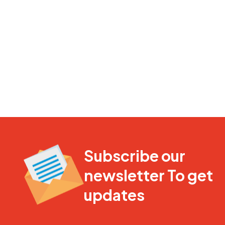
Subscribe our
newsletter To get
updates