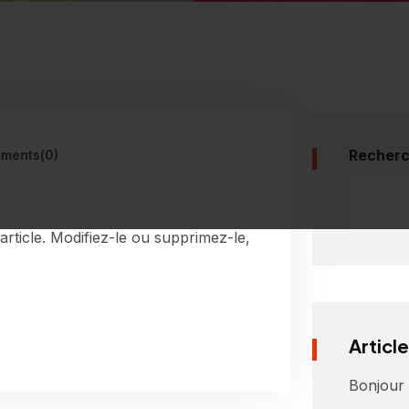
Recherc
ments(0)
rticle. Modifiez-le ou supprimez-le,
Articl
Bonjour 