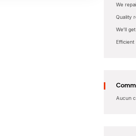
We repai
Quality 
We’ll ge
Efficient
Comme
Aucun co