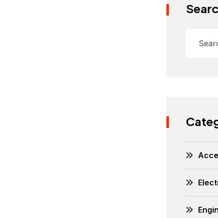
Sear
Categ
Acce
Elect
Engi