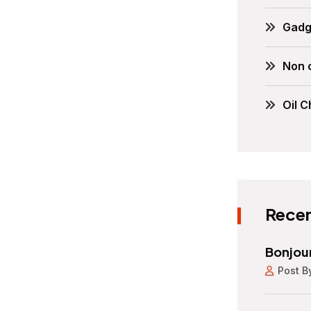
Gadg
Non 
Oil 
Recen
Bonjour
Post 